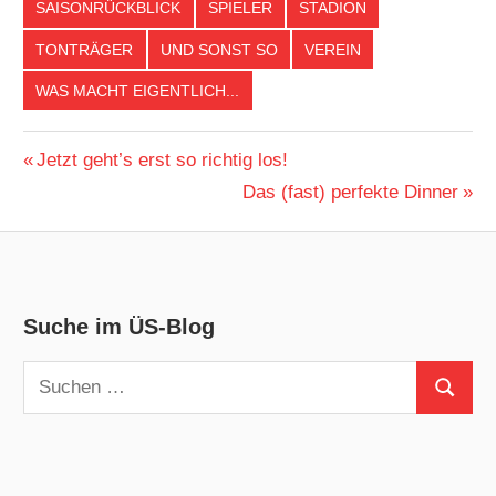
SAISONRÜCKBLICK
SPIELER
STADION
TONTRÄGER
UND SONST SO
VEREIN
WAS MACHT EIGENTLICH...
Beitragsnavigation
Vorheriger
Jetzt geht’s erst so richtig los!
Beitrag:
Nächster
Das (fast) perfekte Dinner
Beitrag:
Suche im ÜS-Blog
Suchen
Suchen
nach: