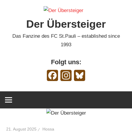
Zum
Inhalt
Der Übersteiger
springen
Das Fanzine des FC St.Pauli – established since
1993
Folgt uns:
Facebook
Instagram
Bluesky
21. August 2025
Hossa