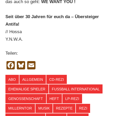
das auch so geht:
WE WANT YOU !
Seit über 30 Jahren für euch da – Übersteiger
Antifa!
// Hossa
Y.N.W.A.
Teilen:
Facebook
Bluesky
Email
ABO
ALLGEMEIN
CD-REZI
EHEMALIGE SPIELER
FUSSBALL INTERNATIONAL
GENOSSENSCHAFT
HEFT
LP-REZI
MILLERNTOR
MUSIK
REZEPTE
REZI