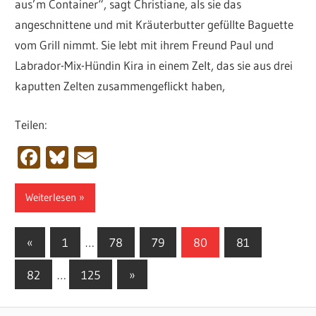
aus’m Container“, sagt Christiane, als sie das
angeschnittene und mit Kräuterbutter gefüllte Baguette
vom Grill nimmt. Sie lebt mit ihrem Freund Paul und
Labrador-Mix-Hündin Kira in einem Zelt, das sie aus drei
kaputten Zelten zusammengeflickt haben,
Teilen:
Facebook
Bluesky
Email
Weiterlesen
Seitennummerierung
Vorherige
«
1
…
78
79
80
81
Beiträge
der
Nächste
82
…
125
»
Beiträge
Beiträge