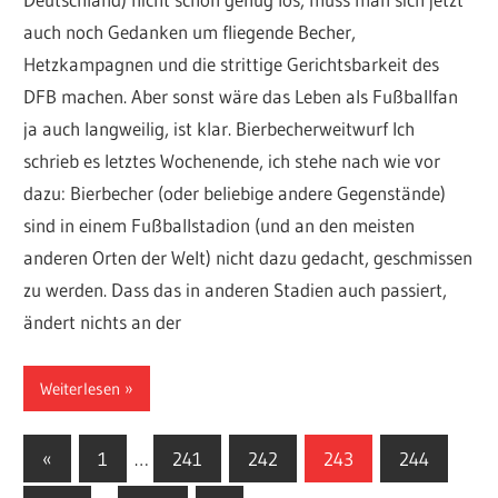
auch noch Gedanken um fliegende Becher,
Hetzkampagnen und die strittige Gerichtsbarkeit des
DFB machen. Aber sonst wäre das Leben als Fußballfan
ja auch langweilig, ist klar. Bierbecherweitwurf Ich
schrieb es letztes Wochenende, ich stehe nach wie vor
dazu: Bierbecher (oder beliebige andere Gegenstände)
sind in einem Fußballstadion (und an den meisten
anderen Orten der Welt) nicht dazu gedacht, geschmissen
zu werden. Dass das in anderen Stadien auch passiert,
ändert nichts an der
Weiterlesen
Seitennummerierung
Vorherige
«
1
…
241
242
243
244
Beiträge