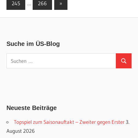
der
Nächste
245
…
266
»
Beiträge
Beiträge
Suche im ÜS-Blog
Suchen
Suchen
nach:
Neueste Beiträge
Topspiel zum Saisonauftakt – Zweiter gegen Erster
3.
August 2026