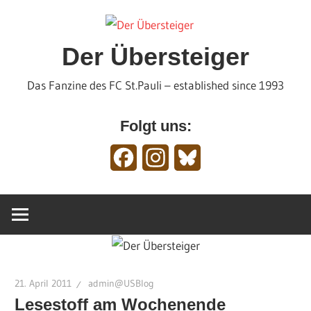
Zum
Inhalt
springen
Der Übersteiger
Das Fanzine des FC St.Pauli – established since 1993
Folgt uns:
Facebook
Instagram
Bluesky
21. April 2011
admin@USBlog
Lesestoff am Wochenende