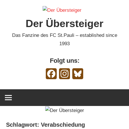
Zum
Inhalt
Der Übersteiger
springen
Das Fanzine des FC St.Pauli – established since
1993
Folgt uns:
Facebook
Instagram
Bluesky
Schlagwort:
Verabschiedung