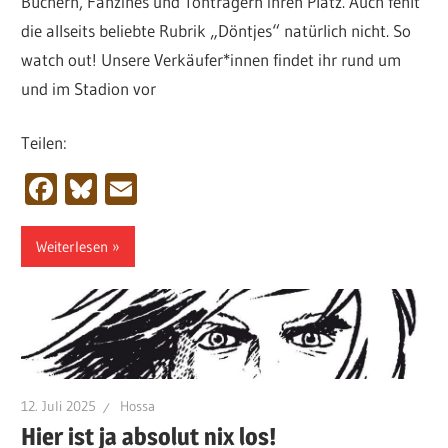
Büchern, Fanzines und Tonträgern ihren Platz. Auch fehlt
die allseits beliebte Rubrik „Döntjes“ natürlich nicht. So
watch out! Unsere Verkäufer*innen findet ihr rund um
und im Stadion vor
Teilen:
Facebook
Bluesky
Email
Weiterlesen
12. Juli 2025
Hossa
Hier ist ja absolut nix los!