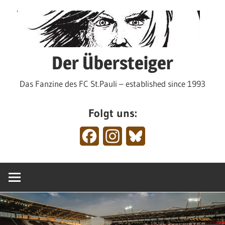
Zum
Inhalt
springen
Der Übersteiger
Das Fanzine des FC St.Pauli – established since 1993
Folgt uns:
Facebook
Instagram
Bluesky