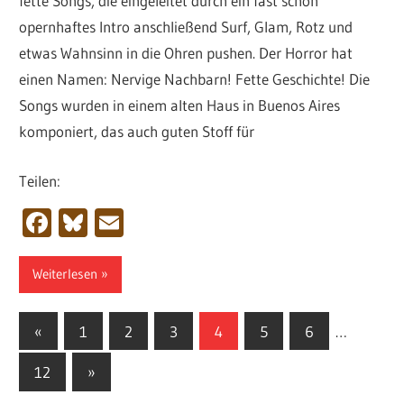
fette Songs, die eingeleitet durch ein fast schon
opernhaftes Intro anschließend Surf, Glam, Rotz und
etwas Wahnsinn in die Ohren pushen. Der Horror hat
einen Namen: Nervige Nachbarn! Fette Geschichte! Die
Songs wurden in einem alten Haus in Buenos Aires
komponiert, das auch guten Stoff für
Teilen:
Facebook
Bluesky
Email
Weiterlesen
Seitennummerierung
Vorherige
«
1
2
3
4
5
6
…
Beiträge
der
Nächste
12
»
Beiträge
Beiträge