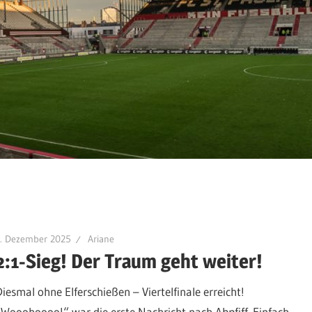
2. Dezember 2025
Ariane
2:1-Sieg! Der Traum geht weiter!
Diesmal ohne Elferschießen – Viertelfinale erreicht!
„Wooohoooo!“ war die erste Nachricht nach Abpfiff. Einfach