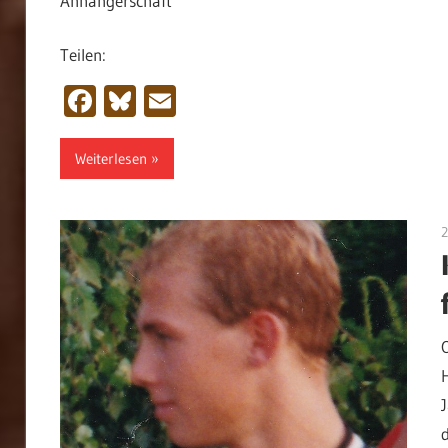
Anhängerschaft
Teilen:
Facebook
Bluesky
Email
Weiterlesen
2