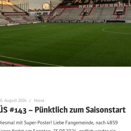
0. August 2024
Hossa
ÜS #143 – Pünktlich zum Saisonstart
Diesmal mit Super-Poster! Liebe Fangemeinde, nach 4859
Tagen findet am Sonntag, 25.08.2024, endlich wieder ein