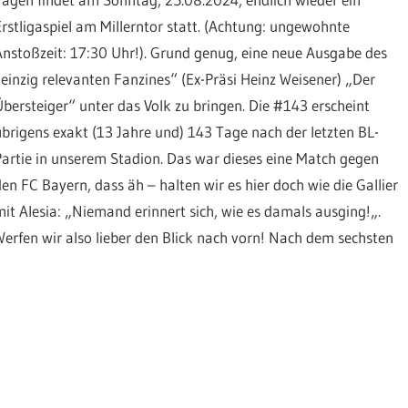
Erstligaspiel am Millerntor statt. (Achtung: ungewohnte
Anstoßzeit: 17:30 Uhr!). Grund genug, eine neue Ausgabe des
„einzig relevanten Fanzines“ (Ex-Präsi Heinz Weisener) „Der
Übersteiger“ unter das Volk zu bringen. Die #143 erscheint
übrigens exakt (13 Jahre und) 143 Tage nach der letzten BL-
Partie in unserem Stadion. Das war dieses eine Match gegen
den FC Bayern, dass äh – halten wir es hier doch wie die Gallier
mit Alesia: „Niemand erinnert sich, wie es damals ausging!„.
Werfen wir also lieber den Blick nach vorn! Nach dem sechsten