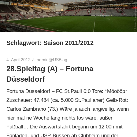
Schlagwort:
Saison 2011/2012
4. April 2012
admin@USBlog
28.Spieltag (A) – Fortuna
Düsseldorf
Fortuna Düsseldorf – FC St.Pauli 0:0 Tore: *Mööööp*
Zuschauer: 47.484 (ca. 5.000 St.Paulianer) Gelb-Rot:
Carlos Zambrano (73.) Wäre ja auch langweilig, wenn
hier mal ne Woche lang nichts los wäre, außer
Fußball… Die Auswärtsfahrt begann um 12.00h mit
Fanladen- und USP-Bussen ab Clubheim und der