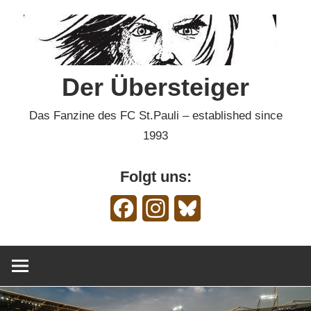
Zum
Inhalt
springen
Der Übersteiger
Das Fanzine des FC St.Pauli – established since
1993
Folgt uns:
Facebook
Instagram
Bluesky