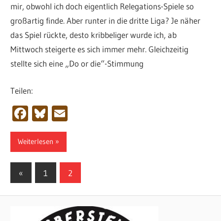
mir, obwohl ich doch eigentlich Relegations-Spiele so
großartig finde. Aber runter in die dritte Liga? Je näher
das Spiel rückte, desto kribbeliger wurde ich, ab
Mittwoch steigerte es sich immer mehr. Gleichzeitig
stellte sich eine „Do or die“-Stimmung
Teilen:
Facebook
Bluesky
Email
Weiterlesen
Seitennummerierung
Vorherige
«
1
2
Beiträge
der
Beiträge