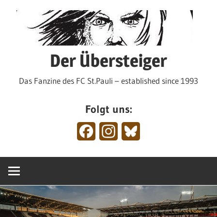
Zum
Inhalt
springen
Der Übersteiger
Das Fanzine des FC St.Pauli – established since 1993
Folgt uns:
Facebook
Instagram
Bluesky