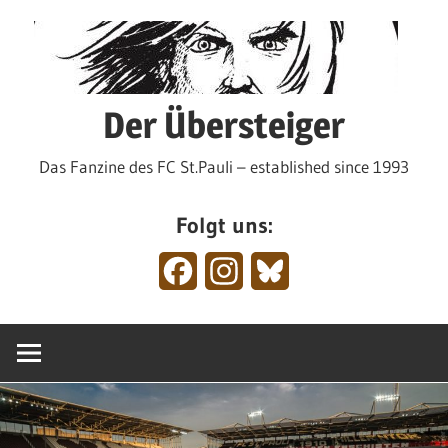
Zum
Inhalt
springen
Der Übersteiger
Das Fanzine des FC St.Pauli – established since 1993
Folgt uns:
Facebook
Instagram
Bluesky