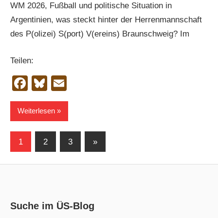
WM 2026, Fußball und politische Situation in
Argentinien, was steckt hinter der Herrenmannschaft
des P(olizei) S(port) V(ereins) Braunschweig? Im
Teilen:
Facebook
Bluesky
Email
Weiterlesen
Seitennummerierung
Nächste
1
2
3
»
Beiträge
der
Beiträge
Suche im ÜS-Blog