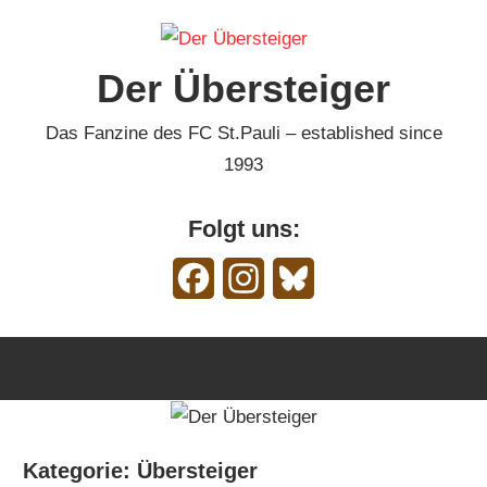
Zum
Inhalt
Der Übersteiger
springen
Das Fanzine des FC St.Pauli – established since
1993
Folgt uns:
Facebook
Instagram
Bluesky
Kategorie:
Übersteiger