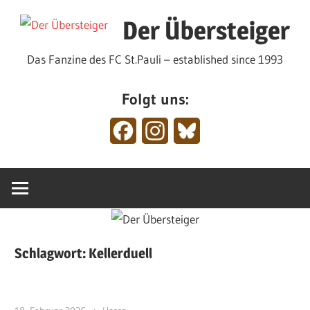
Zum
Der Übersteiger
Inhalt
springen
Das Fanzine des FC St.Pauli – established since 1993
Folgt uns:
Facebook
Instagram
Bluesky
Schlagwort:
Kellerduell