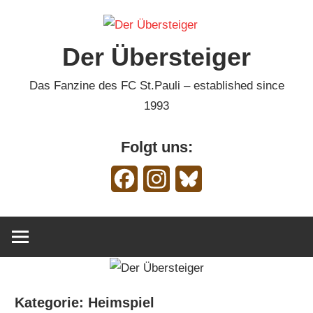
Zum
Inhalt
Der Übersteiger
springen
Das Fanzine des FC St.Pauli – established since
1993
Folgt uns:
Facebook
Instagram
Bluesky
Kategorie:
Heimspiel