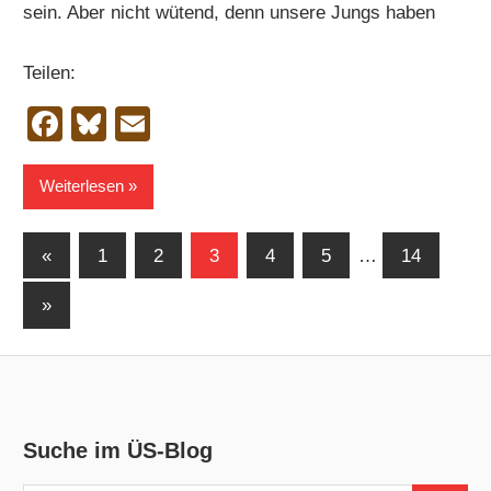
sein. Aber nicht wütend, denn unsere Jungs haben
Teilen:
Facebook
Bluesky
Email
Weiterlesen
Seitennummerierung
Vorherige
«
1
2
3
4
5
…
14
Beiträge
der
Nächste
»
Beiträge
Beiträge
Suche im ÜS-Blog