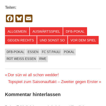
Teilen:
Facebook
Bluesky
Email
ALLGEMEIN
AUSWÄRTSSPIEL
DFB-POKAL
GEGEN RECHTS
UND SONST SO
VOR DEM SPIEL
DFB-POKAL
ESSEN
FC ST.PAULI
POKAL
ROT WEISS ESSEN
RWE
Beitragsnavigation
Vorheriger
Dor sün wi all schon wedder!
Beitrag:
Nächster
Topspiel zum Saisonauftakt – Zweiter gegen Erster
Beitrag:
Kommentar hinterlassen