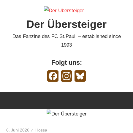
Zum
Inhalt
Der Übersteiger
springen
Das Fanzine des FC St.Pauli – established since
1993
Folgt uns:
Facebook
Instagram
Bluesky
6. Juni 2026
Hossa