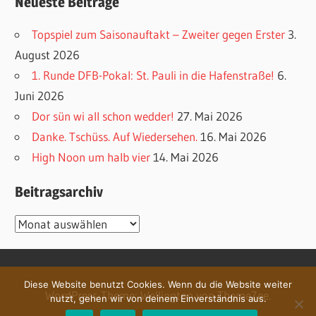
Neueste Beiträge
Topspiel zum Saisonauftakt – Zweiter gegen Erster
3.
August 2026
1. Runde DFB-Pokal: St. Pauli in die Hafenstraße!
6.
Juni 2026
Dor sün wi all schon wedder!
27. Mai 2026
Danke. Tschüss. Auf Wiedersehen.
16. Mai 2026
High Noon um halb vier
14. Mai 2026
Beitragsarchiv
Beitragsarchiv
Diese Website benutzt Cookies. Wenn du die Website weiter
WordPress-Theme: Wellington von ThemeZee.
nutzt, gehen wir von deinem Einverständnis aus.