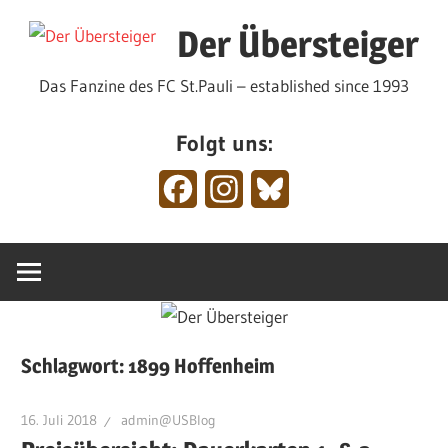
Zum
Der Übersteiger
Inhalt
springen
Das Fanzine des FC St.Pauli – established since 1993
Folgt uns:
Facebook
Instagram
Bluesky
Schlagwort:
1899 Hoffenheim
16. Juli 2018
admin@USBlog