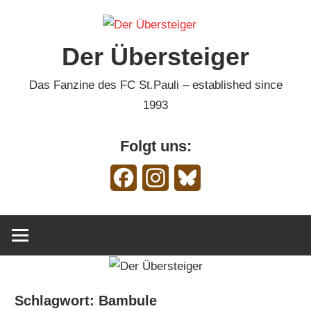
Zum
Inhalt
Der Übersteiger
springen
Das Fanzine des FC St.Pauli – established since
1993
Folgt uns:
Facebook
Instagram
Bluesky
Schlagwort:
Bambule