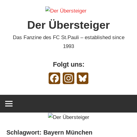
Zum
Inhalt
Der Übersteiger
springen
Das Fanzine des FC St.Pauli – established since
1993
Folgt uns:
Facebook
Instagram
Bluesky
Schlagwort:
Bayern München