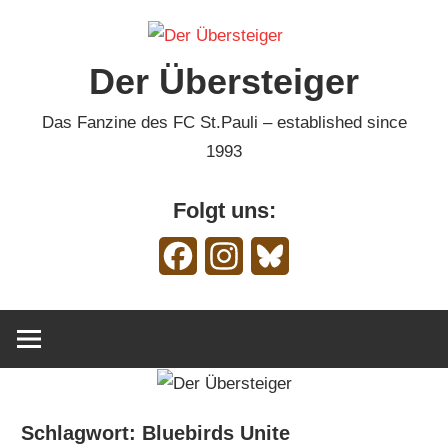
Zum
Inhalt
Der Übersteiger
springen
Das Fanzine des FC St.Pauli – established since
1993
Folgt uns:
Facebook
Instagram
Bluesky
Schlagwort:
Bluebirds Unite