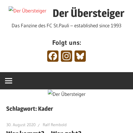
Zum
Der Übersteiger
Inhalt
springen
Das Fanzine des FC St.Pauli – established since 1993
Folgt uns:
Facebook
Instagram
Bluesky
Schlagwort:
Kader
30. August 2020
Ralf Rembold