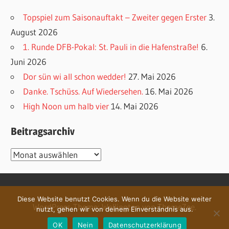
Topspiel zum Saisonauftakt – Zweiter gegen Erster
3.
August 2026
1. Runde DFB-Pokal: St. Pauli in die Hafenstraße!
6.
Juni 2026
Dor sün wi all schon wedder!
27. Mai 2026
Danke. Tschüss. Auf Wiedersehen.
16. Mai 2026
High Noon um halb vier
14. Mai 2026
Beitragsarchiv
Beitragsarchiv
Diese Website benutzt Cookies. Wenn du die Website weiter
WordPress-Theme: Wellington von ThemeZee.
nutzt, gehen wir von deinem Einverständnis aus.
OK
Nein
Datenschutzerklärung