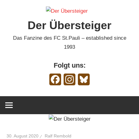
Zum
Inhalt
Der Übersteiger
springen
Das Fanzine des FC St.Pauli – established since
1993
Folgt uns:
Facebook
Instagram
Bluesky
30. August 2020
Ralf Rembold