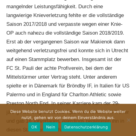
mangelnder Leistungsfähigkeit. Durch eine
langwierige Knieverletzung fehlte er die vollständige
Saison 2017/2018 und verpasste wegen einer Knie-
OP auch nahezu die vollständige Saison 2018/2019.
Erst ab der vergangenen Saison war Makienok dann
weitgehend verletzungsfrei und konnte sich in Utrecht
auf einen Stammplatz bewerben. Insgesamt ist der
FC St. Pauli der achte Profiverein, bei dem der
Mittelstürmer unter Vertrag steht. Unter anderem
spielte er in Dänemark für Bröndby IF, in Italien für US
Palermo und in England für Charlton Athletic sowie
Preston North End. In seiner Karriere kam der 29-
Diese Website benutzt Cookies. Wenn du die Website weiter
jährige auf insgesamt 233 Spiele; er schoss 75 Treffer
nutzt, gehen wir von deinem Einverständnis aus.
und gab 16 Torvorlagen. Allerdings begleiteten ihn in
OK
Nein
Datenschutzerklärung
diesen Stationen auch hin und wieder das