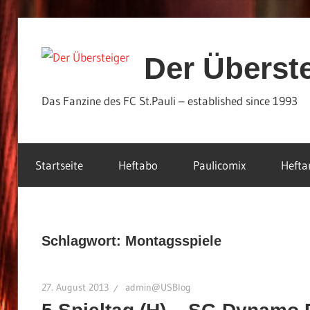
Zum
Inhalt
Der Überst
springen
Das Fanzine des FC St.Pauli – established since 1993
Startseite
Heftabo
Paulicomix
Hefta
Schlagwort:
Montagsspiele
27. August 2013
admin@USBlog