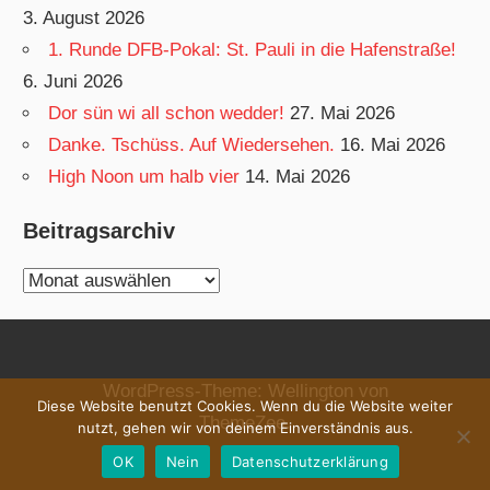
3. August 2026
1. Runde DFB-Pokal: St. Pauli in die Hafenstraße!
6. Juni 2026
Dor sün wi all schon wedder!
27. Mai 2026
Danke. Tschüss. Auf Wiedersehen.
16. Mai 2026
High Noon um halb vier
14. Mai 2026
Beitragsarchiv
Beitragsarchiv
WordPress-Theme: Wellington von
Diese Website benutzt Cookies. Wenn du die Website weiter
ThemeZee.
nutzt, gehen wir von deinem Einverständnis aus.
OK
Nein
Datenschutzerklärung