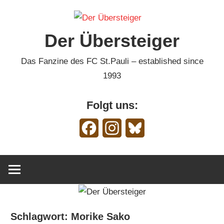
Zum
Inhalt
Der Übersteiger
springen
Das Fanzine des FC St.Pauli – established since
1993
Folgt uns:
Facebook
Instagram
Bluesky
Schlagwort:
Morike Sako