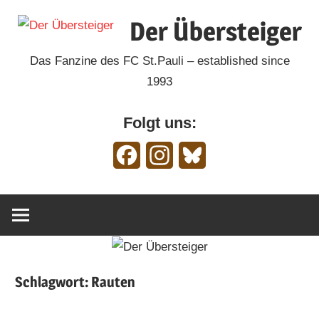
Zum
Der Übersteiger
Inhalt
springen
Das Fanzine des FC St.Pauli – established since
1993
Folgt uns:
Facebook
Instagram
Bluesky
Schlagwort:
Rauten