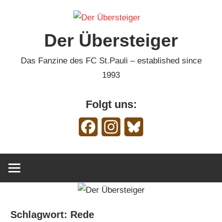
Zum
Inhalt
Der Übersteiger
springen
Das Fanzine des FC St.Pauli – established since
1993
Folgt uns:
Facebook
Instagram
Bluesky
Schlagwort:
Rede