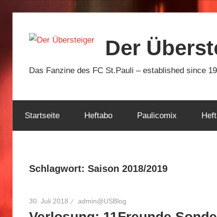
Zum
Inhalt
Der Überst
springen
Das Fanzine des FC St.Pauli – established since 1
Startseite
Heftabo
Paulicomix
Heft
Schlagwort:
Saison 2018/2019
30. Juli 2018
admin@USBlog
Verlosung: 11Freunde Sonder