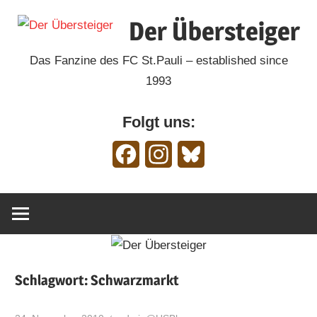
Zum
Der Übersteiger
Inhalt
springen
Das Fanzine des FC St.Pauli – established since
1993
Folgt uns:
Facebook
Instagram
Bluesky
Schlagwort:
Schwarzmarkt