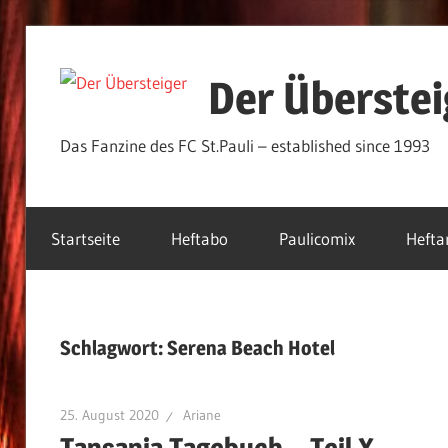
Zum
Inhalt
Der Überstei
springen
Das Fanzine des FC St.Pauli – established since 1993
Startseite
Heftabo
Paulicomix
Hefta
Schlagwort:
Serena Beach Hotel
25. August 2020
Ariane
Tansania Tagebuch – Teil X