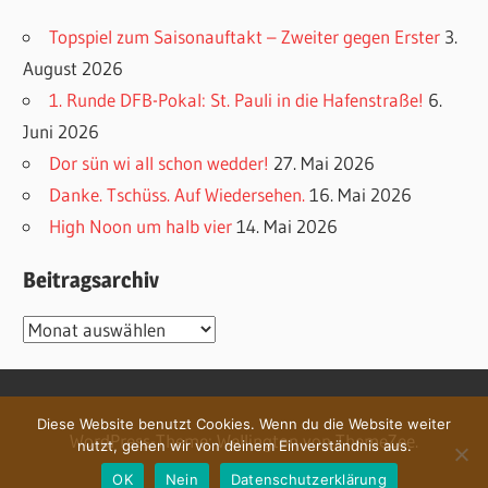
Topspiel zum Saisonauftakt – Zweiter gegen Erster
3.
August 2026
1. Runde DFB-Pokal: St. Pauli in die Hafenstraße!
6.
Juni 2026
Dor sün wi all schon wedder!
27. Mai 2026
Danke. Tschüss. Auf Wiedersehen.
16. Mai 2026
High Noon um halb vier
14. Mai 2026
Beitragsarchiv
Beitragsarchiv
Diese Website benutzt Cookies. Wenn du die Website weiter
WordPress-Theme: Wellington von ThemeZee.
nutzt, gehen wir von deinem Einverständnis aus.
OK
Nein
Datenschutzerklärung