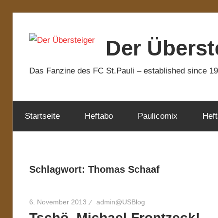
Zum
Inhalt
Der Überst
springen
Das Fanzine des FC St.Pauli – established since 1
Startseite
Heftabo
Paulicomix
Heft
Schlagwort:
Thomas Schaaf
6. November 2013
admin@USBlog
Tschö, Michael Frontzeck!