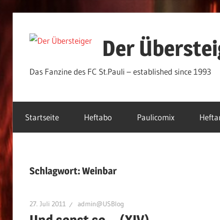
Zum
Inhalt
Der Überstei
springen
Das Fanzine des FC St.Pauli – established since 1993
Startseite
Heftabo
Paulicomix
Hefta
Schlagwort:
Weinbar
27. Juli 2011
admin@USBlog
Und sonst so… (XIV)