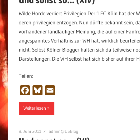
Wilde Horde verliert Privilegien Der 1.FC Köln hat der
deren privilegien entzogen. Nun dürfte bekannt sein, da
vorhandener landläufiger Meinung, die auf einer Fanfr
angespanntes Verhältnis zur WH hat, wirklich beurteile
nicht. Selbst Kölner Blogger halten sich da teilweise 
Darstellungen. Die WH selbst hat sich bisher auf ihrer 
Teilen:
Facebook
Bluesky
Email
Weiterlesen
9. Juni 2011
admin@USBlog