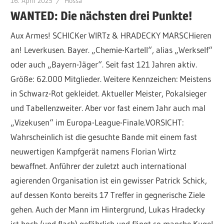
16. April 2025
Hossa
WANTED: Die nächsten drei Punkte!
Aux Armes! SCHICKer WIRTz & HRADECKY MARSCHieren
an! Leverkusen. Bayer. „Chemie-Kartell“, alias „Werkself“
oder auch „Bayern-Jäger“. Seit fast 121 Jahren aktiv.
Größe: 62.000 Mitglieder. Weitere Kennzeichen: Meistens
in Schwarz-Rot gekleidet. Aktueller Meister, Pokalsieger
und Tabellenzweiter. Aber vor fast einem Jahr auch mal
„Vizekusen“ im Europa-League-Finale.VORSICHT:
Wahrscheinlich ist die gesuchte Bande mit einem fast
neuwertigen Kampfgerät namens Florian Wirtz
bewaffnet. Anführer der zuletzt auch international
agierenden Organisation ist ein gewisser Patrick Schick,
auf dessen Konto bereits 17 Treffer in gegnerische Ziele
gehen. Auch der Mann im Hintergrund, Lukas Hradecky
ist hoch (und flach) gefährlich und fängt so manche Kugel