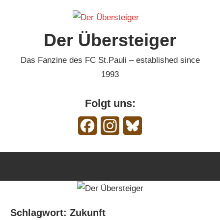
Zum
Inhalt
Der Übersteiger
springen
Das Fanzine des FC St.Pauli – established since
1993
Folgt uns:
Facebook
Instagram
Bluesky
Schlagwort:
Zukunft