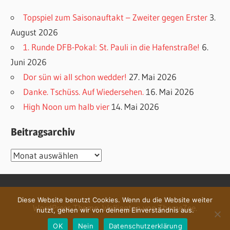
Topspiel zum Saisonauftakt – Zweiter gegen Erster
3.
August 2026
1. Runde DFB-Pokal: St. Pauli in die Hafenstraße!
6.
Juni 2026
Dor sün wi all schon wedder!
27. Mai 2026
Danke. Tschüss. Auf Wiedersehen.
16. Mai 2026
High Noon um halb vier
14. Mai 2026
Beitragsarchiv
Beitragsarchiv
Diese Website benutzt Cookies. Wenn du die Website weiter
WordPress-Theme: Wellington von ThemeZee.
nutzt, gehen wir von deinem Einverständnis aus.
OK
Nein
Datenschutzerklärung