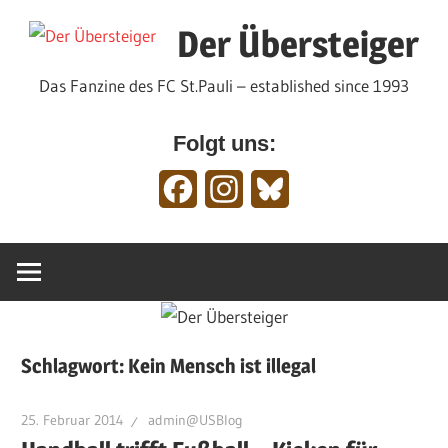
Zum
Der Übersteiger
Inhalt
springen
Das Fanzine des FC St.Pauli – established since 1993
Folgt uns:
Facebook
Instagram
Bluesky
Schlagwort:
Kein Mensch ist illegal
25. Februar 2014
admin@USBlog