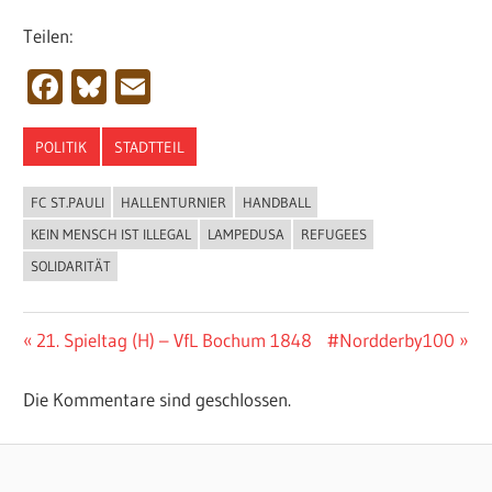
Teilen:
Facebook
Bluesky
Email
POLITIK
STADTTEIL
FC ST.PAULI
HALLENTURNIER
HANDBALL
KEIN MENSCH IST ILLEGAL
LAMPEDUSA
REFUGEES
SOLIDARITÄT
Beitragsnavigation
Vorheriger
Nächster
21. Spieltag (H) – VfL Bochum 1848
#Nordderby100
Beitrag:
Beitrag:
Die Kommentare sind geschlossen.