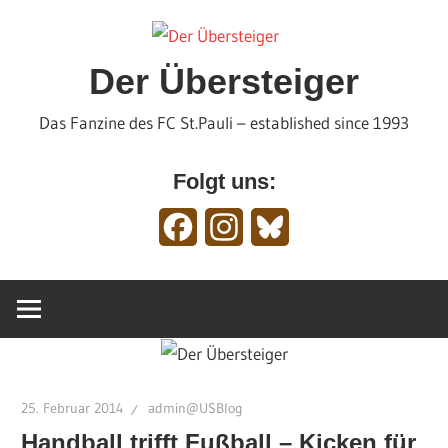
Zum
Inhalt
springen
Der Übersteiger
Das Fanzine des FC St.Pauli – established since 1993
Folgt uns:
Facebook
Instagram
Bluesky
25. Februar 2014
admin@USBlog
Handball trifft Fußball – Kicken für