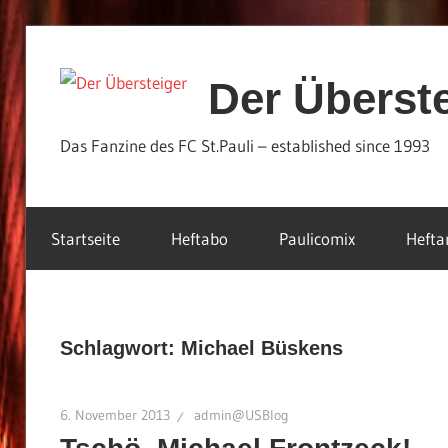
Zum
Inhalt
Der Überst
springen
Das Fanzine des FC St.Pauli – established since 1993
Startseite
Heftabo
Paulicomix
Hefta
Schlagwort:
Michael Büskens
6. November 2013
admin@USBlog