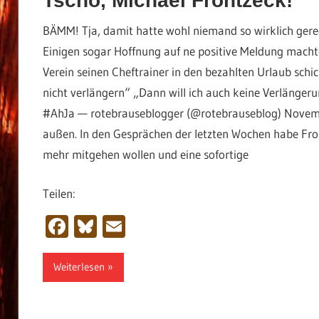
Tschö, Michael Frontzeck!
BÄMM! Tja, damit hatte wohl niemand so wirklich gere
Einigen sogar Hoffnung auf ne positive Meldung macht
Verein seinen Cheftrainer in den bezahlten Urlaub schick
nicht verlängern“ „Dann will ich auch keine Verlänger
#AhJa — rotebrauseblogger (@rotebrauseblog) November
außen. In den Gesprächen der letzten Wochen habe Fro
mehr mitgehen wollen und eine sofortige
Teilen:
Facebook
Bluesky
Email
Weiterlesen