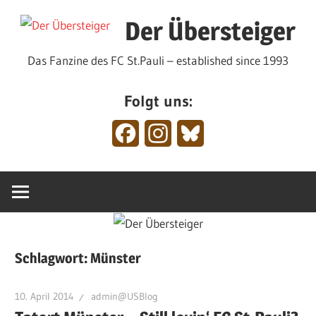
Zum
Der Übersteiger
Inhalt
springen
Das Fanzine des FC St.Pauli – established since 1993
Folgt uns:
Facebook
Instagram
Bluesky
Schlagwort:
Münster
10. April 2014
admin@USBlog