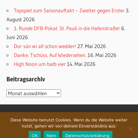
Topspiel zum Saisonauftakt – Zweiter gegen Erster
3.
August 2026
1. Runde DFB-Pokal: St. Pauli in die Hafenstraße!
6.
Juni 2026
Dor sün wi all schon wedder!
27. Mai 2026
Danke. Tschüss. Auf Wiedersehen.
16. Mai 2026
High Noon um halb vier
14. Mai 2026
Beitragsarchiv
Beitragsarchiv
Diese Website benutzt Cookies. Wenn du die Website weiter
WordPress-Theme: Wellington von ThemeZee.
nutzt, gehen wir von deinem Einverständnis aus.
OK
Nein
Datenschutzerklärung