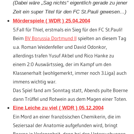
(Dabei wäre „Sag nichts“ eigentlich gerade zu jener
Zeit ein super Titel für den FC St.Pauli gewesen…)
Mörderspiele ( WDR ) 25.04.2004
5.Fall für Thiel, erstmals ein Sieg für den FC St.Pauli!
Beim
BV Borussia Dortmund II
spielten an diesem Tag
u.a. Roman Weidenfeller und David Odonkor,
allerdings trafen Yusuf Akbel und Rico Hanke zu
einem 2:0 Auswärtssieg, der im Kampf um den
Klassenerhalt (wohlgemerkt, immer noch 3.Liga) auch
immens wichtig war.
Das Spiel fand am Sonntag statt, Abends pulte Boerne
dann Trüffel und Rotwein aus dem Magen einer Toten.
Eine Leiche zu viel ( WDR ) 05.12.2004
Ein Mord an einer französischen Chemikerin, die im
Seziersaal der Anatomie aufgefunden wird, bringt
Boerne in Verlegenheit, denn bei den Untersuchungen