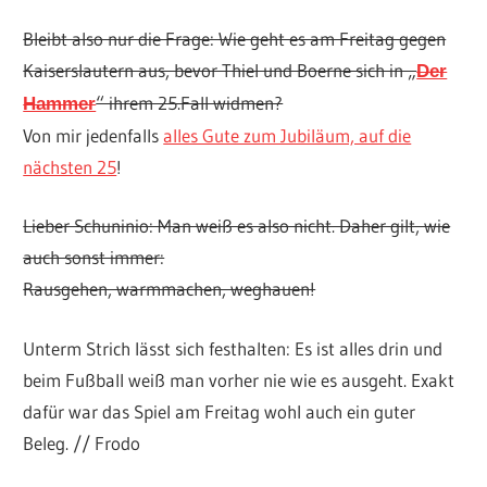
Bleibt also nur die Frage: Wie geht es am Freitag gegen
Kaiserslautern aus, bevor Thiel und Boerne sich in „
Der
“ ihrem 25.Fall widmen?
Hammer
Von mir jedenfalls
alles Gute zum Jubiläum, auf die
nächsten 25
!
Lieber Schuninio: Man weiß es also nicht. Daher gilt, wie
auch sonst immer:
Rausgehen, warmmachen, weghauen!
Unterm Strich lässt sich festhalten: Es ist alles drin und
beim Fußball weiß man vorher nie wie es ausgeht. Exakt
dafür war das Spiel am Freitag wohl auch ein guter
Beleg. // Frodo