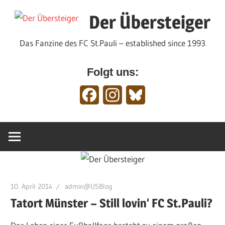
Zum
Der Übersteiger
Inhalt
springen
Das Fanzine des FC St.Pauli – established since 1993
Folgt uns:
Facebook
Instagram
Bluesky
10. April 2014
admin@USBlog
Tatort Münster – Still lovin‘ FC St.Pauli?