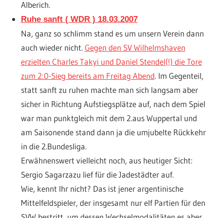
Alberich.
Ruhe sanft ( WDR ) 18.03.2007
Na, ganz so schlimm stand es um unsern Verein dann
auch wieder nicht.
Gegen den SV Wilhelmshaven
erzielten Charles Takyi und Daniel Stendel(!) die Tore
zum 2:0-Sieg bereits am Freitag Abend
. Im Gegenteil,
statt sanft zu ruhen machte man sich langsam aber
sicher in Richtung Aufstiegsplätze auf, nach dem Spiel
war man punktgleich mit dem 2.aus Wuppertal und
am Saisonende stand dann ja die umjubelte Rückkehr
in die 2.Bundesliga.
Erwähnenswert vielleicht noch, aus heutiger Sicht:
Sergio Sagarzazu lief für die Jadestädter auf.
Wie, kennt Ihr nicht? Das ist jener argentinische
Mittelfeldspieler, der insgesamt nur elf Partien für den
SVW bestritt, um dessen Wechselmodalitäten es aber