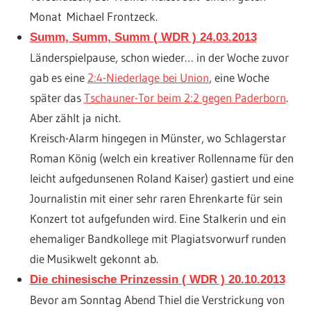
Monat Michael Frontzeck.
Summ, Summ, Summ ( WDR ) 24.03.2013
Länderspielpause, schon wieder… in der Woche zuvor
gab es eine
2:4-Niederlage bei Union
, eine Woche
später das
Tschauner-Tor beim 2:2 gegen Paderborn
.
Aber zählt ja nicht.
Kreisch-Alarm hingegen in Münster, wo Schlagerstar
Roman König (welch ein kreativer Rollenname für den
leicht aufgedunsenen Roland Kaiser) gastiert und eine
Journalistin mit einer sehr raren Ehrenkarte für sein
Konzert tot aufgefunden wird. Eine Stalkerin und ein
ehemaliger Bandkollege mit Plagiatsvorwurf runden
die Musikwelt gekonnt ab.
Die chinesische Prinzessin ( WDR ) 20.10.2013
Bevor am Sonntag Abend Thiel die Verstrickung von