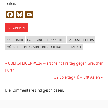
Teilen:
Facebook
Bluesky
Email
ALLGEMEIN
AXEL PRAHL
FC ST.PAULI
FRANK THIEL
JAN JOSEF LIEFERS
MÜNSTER
PROF. KARL-FRIEDRICH BOERNE
TATORT
Beitragsnavigation
Vorheriger
ÜBERSTEIGER #114 – erscheint Freitag gegen Greuther
Beitrag:
Fürth
Nächster
32.Spieltag (H) – VfR Aalen
Beitrag:
Die Kommentare sind geschlossen.