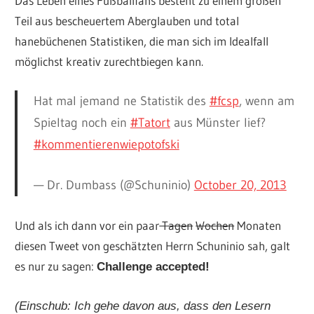
Das Leben eines Fußballfans besteht zu einem großen
Teil aus bescheuertem Aberglauben und total
hanebüchenen Statistiken, die man sich im Idealfall
möglichst kreativ zurechtbiegen kann.
Hat mal jemand ne Statistik des
#fcsp
, wenn am
Spieltag noch ein
#Tatort
aus Münster lief?
#kommentierenwiepotofski
— Dr. Dumbass (@Schuninio)
October 20, 2013
Und als ich dann vor ein paar
Tagen
Wochen
Monaten
diesen Tweet von geschätzten Herrn Schuninio sah, galt
es nur zu sagen:
Challenge accepted!
(Einschub: Ich gehe davon aus, dass den Lesern