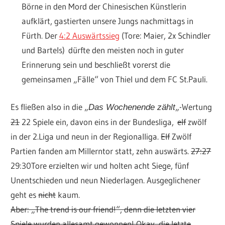
Börne in den Mord der Chinesischen Künstlerin
aufklärt, gastierten unsere Jungs nachmittags in
Fürth. Der
4:2 Auswärtssieg
(Tore: Maier, 2x Schindler
und Bartels) dürfte den meisten noch in guter
Erinnerung sein und beschließt vorerst die
gemeinsamen „Fälle“ von Thiel und dem FC St.Pauli.
Es fließen also in die „
„-Wertung
Das Wochenende zählt
21
22 Spiele ein, davon eins in der Bundesliga,
elf
zwölf
in der 2.Liga und neun in der Regionalliga.
Elf
Zwölf
Partien fanden am Millerntor statt, zehn auswärts.
27:27
29:30Tore erzielten wir und holten acht Siege, fünf
Unentschieden und neun Niederlagen. Ausgeglichener
geht es
nicht
kaum.
Aber: „The trend is our friend!“, denn die letzten vier
Spiele wurden allesamt gewonnen! Okay, die letzte