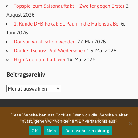
Topspiel zum Saisonauftakt – Zweiter gegen Erster
3.
August 2026
1. Runde DFB-Pokal: St. Pauli in die Hafenstraße!
6.
Juni 2026
Dor sün wi all schon wedder!
27. Mai 2026
Danke. Tschüss. Auf Wiedersehen.
16. Mai 2026
High Noon um halb vier
14. Mai 2026
Beitragsarchiv
Beitragsarchiv
Diese Website benutzt Cookies. Wenn du die Website weiter
WordPress-Theme: Wellington von ThemeZee.
nutzt, gehen wir von deinem Einverständnis aus.
OK
Nein
Datenschutzerklärung