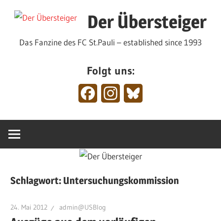
Zum
Der Übersteiger
Inhalt
springen
Das Fanzine des FC St.Pauli – established since 1993
Folgt uns:
Facebook
Instagram
Bluesky
Schlagwort:
Untersuchungskommission
24. Mai 2012
admin@USBlog