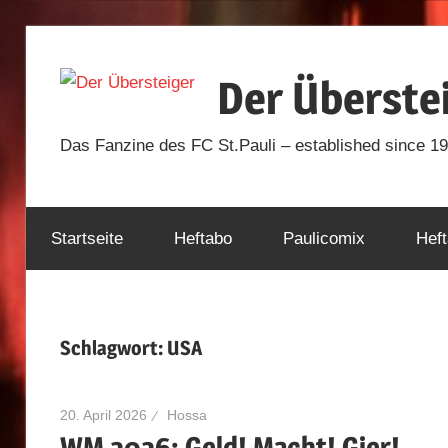
Zum
Inhalt
Der Überste
springen
Das Fanzine des FC St.Pauli – established since 1
Startseite
Heftabo
Paulicomix
Heft
Schlagwort:
USA
20. April 2026
Hossa
WM 2026: Geld! Macht! Gier!