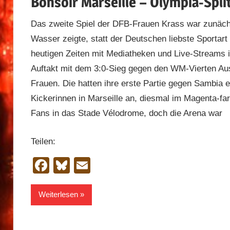
Bonsoir Marseille – Olympia-Split
Das zweite Spiel der DFB-Frauen Krass war zunäch
Wasser zeigte, statt der Deutschen liebste Sportar
heutigen Zeiten mit Mediatheken und Live-Streams 
Auftakt mit dem 3:0-Sieg gegen den WM-Vierten Aus
Frauen. Die hatten ihre erste Partie gegen Sambia 
Kickerinnen in Marseille an, diesmal im Magenta-f
Fans in das Stade Vélodrome, doch die Arena war
Teilen:
Facebook
Bluesky
Email
Weiterlesen