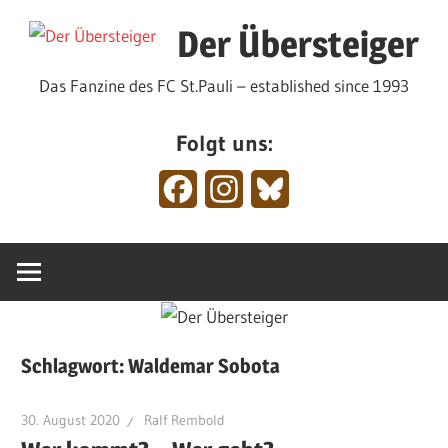
Zum
Der Übersteiger
Inhalt
springen
Das Fanzine des FC St.Pauli – established since 1993
Folgt uns:
Facebook
Instagram
Bluesky
Schlagwort:
Waldemar Sobota
30. August 2020
Ralf Rembold