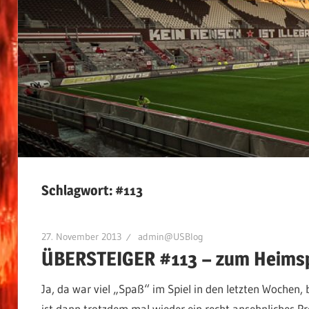
Schlagwort:
#113
27. November 2013
admin@USBlog
ÜBERSTEIGER #113 – zum Heimspi
Ja, da war viel „Spaß“ im Spiel in den letzten Wochen
ist dann trotzdem mal wieder ein recht ansehnliches P