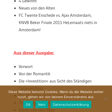
4 Gewinnt
Neues von den Alten
FC Twente Enschede vs. Ajax Amsterdam,
KNVB Beker Finale 2011 HeLemaats niets in
Amsterdam!
Aus dieser Ausgabe:
Vorwort
Von der Romantik
Die »Investition« aus Sicht des Ständigen
Fanausschuss
Diese Website benutzt Cookies. Wenn du die Website weiter
Der FC St. Pauli im Nationalsozialismus
nutzt, gehen wir von deinem Einverständnis aus.
Übersteiger Blogschau: taktikguru.net
OK
Nein
Datenschutzerklärung
Neues von den Alten