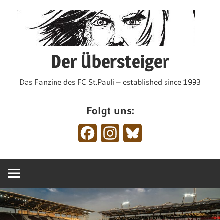
Zum
Inhalt
springen
Der Übersteiger
Das Fanzine des FC St.Pauli – established since 1993
Folgt uns:
Facebook
Instagram
Bluesky