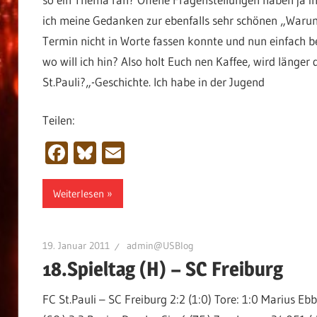
ich meine Gedanken zur ebenfalls sehr schönen „Warum 
Termin nicht in Worte fassen konnte und nun einfach 
wo will ich hin? Also holt Euch nen Kaffee, wird länge
St.Pauli?„-Geschichte. Ich habe in der Jugend
Teilen:
Facebook
Bluesky
Email
Weiterlesen
19. Januar 2011
admin@USBlog
18.Spieltag (H) – SC Freiburg
FC St.Pauli – SC Freiburg 2:2 (1:0) Tore: 1:0 Marius Eb