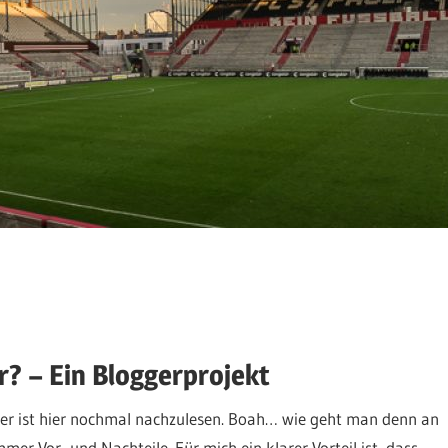
r? – Ein Bloggerprojekt
ter ist hier nochmal nachzulesen. Boah… wie geht man denn an
er Vor- und Nachteile. Für mich ein klarer Vorteil ist, dass