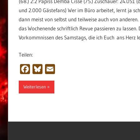
(68.) 2:2 Papiss Demba Cissé (75.) Zuschauer: 24.051 (
und 2.000 Gästefans) Wer im Büro arbeitet, lernt ja schn
dann meist von selbst und teilweise auch von anderen. U
das Wochenende schriftlich Revue passieren zu lassen.
Vorkommnissen des Samstags, die ich Euch ans Herz l
Teilen:
Facebook
Bluesky
Email
Weiterlesen