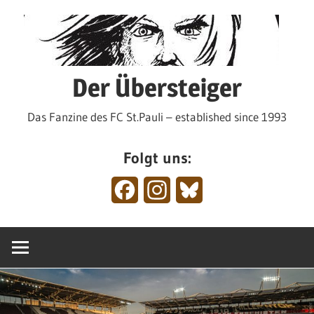
Zum
Inhalt
springen
Der Übersteiger
Das Fanzine des FC St.Pauli – established since 1993
Folgt uns:
Facebook
Instagram
Bluesky