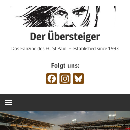
Zum
Inhalt
springen
Der Übersteiger
Das Fanzine des FC St.Pauli – established since 1993
Folgt uns:
Facebook
Instagram
Bluesky