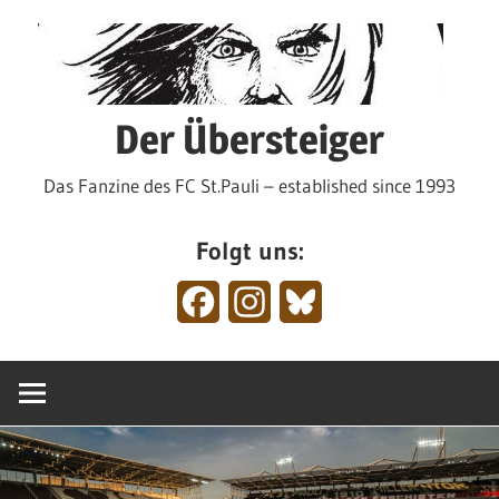
Zum
Inhalt
springen
Der Übersteiger
Das Fanzine des FC St.Pauli – established since 1993
Folgt uns:
Facebook
Instagram
Bluesky