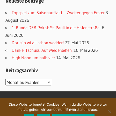
Neueste Beiträge
Topspiel zum Saisonauftakt – Zweiter gegen Erster
3.
August 2026
1. Runde DFB-Pokal: St. Pauli in die Hafenstraße!
6.
Juni 2026
Dor sün wi all schon wedder!
27. Mai 2026
Danke. Tschüss. Auf Wiedersehen.
16. Mai 2026
High Noon um halb vier
14. Mai 2026
Beitragsarchiv
Beitragsarchiv
Diese Website benutzt Cookies. Wenn du die Website weiter
WordPress-Theme: Wellington von ThemeZee.
nutzt, gehen wir von deinem Einverständnis aus.