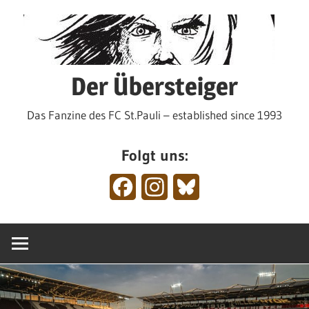
Zum
Inhalt
springen
Der Übersteiger
Das Fanzine des FC St.Pauli – established since 1993
Folgt uns:
Facebook
Instagram
Bluesky