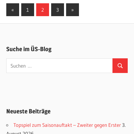
Seitennummerierung
Vorherige
Nächste
«
1
2
3
»
Beiträge
Beiträge
der
Beiträge
Suche im ÜS-Blog
Suchen
Suchen
nach:
Neueste Beiträge
Topspiel zum Saisonauftakt – Zweiter gegen Erster
3.
August 2026